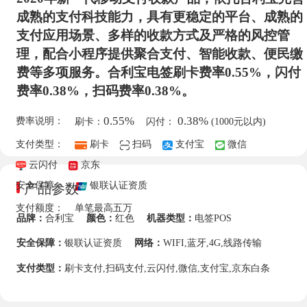
成熟的支付科技能力，具有更稳定的平台、成熟的
支付应用场景、多样的收款方式及严格的风控管
理，配合小程序提供聚合支付、智能收款、便民缴
费等多项服务。合利宝电签刷卡费率0.55%，闪付
费率0.38%，扫码费率0.38%。
0.55%
0.38%
费率说明：
刷卡：
闪付：
(1000元以内)
支付类型：
刷卡
扫码
支付宝
微信
云闪付
京东
安全保障：
银联认证资质
产品参数
支付额度：
单笔最高五万
品牌：
合利宝
颜色：
红色
机器类型：
电签POS
安全保障：
银联认证资质
网络：
WIFI,蓝牙,4G,线路传输
支付类型：
刷卡支付,扫码支付,云闪付,微信,支付宝,京东白条