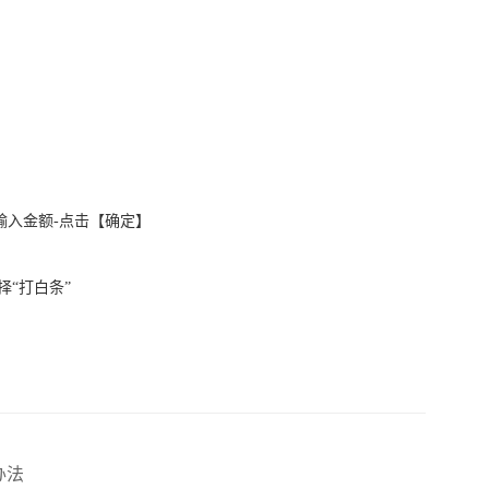
输入金额-点击【确定】
择“打白条”
办法