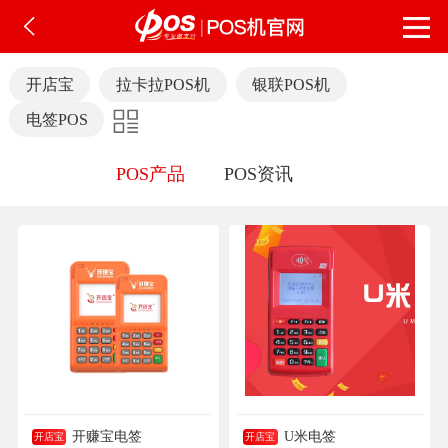
开店宝
拉卡拉POS机
银联POS机
电签POS
POS产品
POS资讯
开赚宝电签
U米电签
开店宝
开店宝