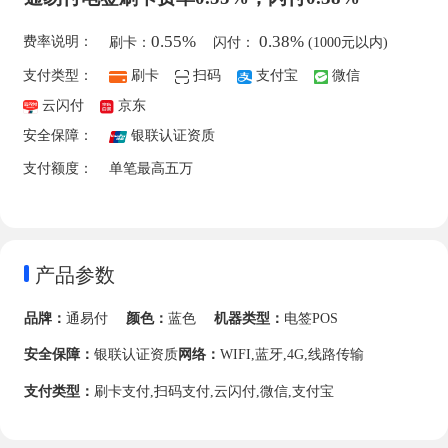
0.55%
0.38%
费率说明：
刷卡：
闪付：
(1000元以内)
支付类型：
刷卡
扫码
支付宝
微信
云闪付
京东
安全保障：
银联认证资质
支付额度：
单笔最高五万
产品参数
品牌：
通易付
颜色：
蓝色
机器类型：
电签POS
安全保障：
银联认证资质
网络：
WIFI,蓝牙,4G,线路传输
支付类型：
刷卡支付,扫码支付,云闪付,微信,支付宝