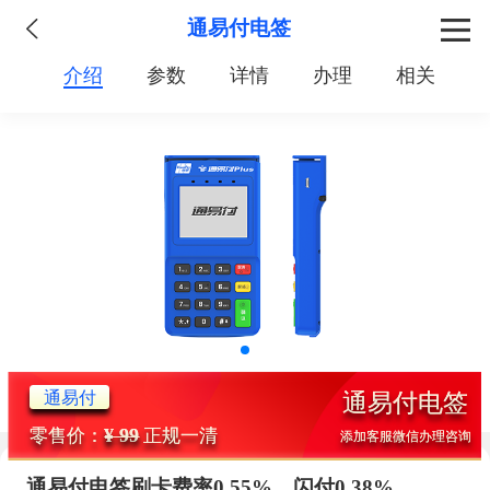
通易付电签
介绍
参数
详情
办理
相关
通易付
通易付电签
¥ 99
零售价：
正规一清
添加客服微信办理咨询
通易付电签刷卡费率0.55%，闪付0.38%