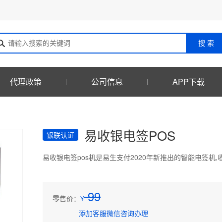
搜 索
代理政策
公司信息
APP下载
易收银电签POS
银联认证
易收银电签pos机是易生支付2020年新推出的智能电签机,
99
零售价：
¥
添加客服微信咨询办理