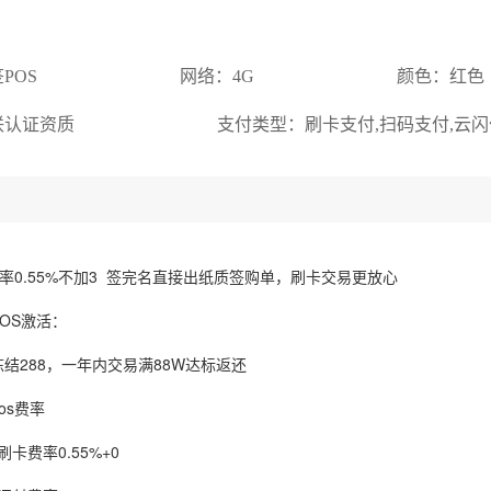
POS
网络：4G
颜色：红色
联认证资质
支付类型：刷卡支付,扫码支付,云闪
费率0.55%不加3 签完名直接出纸质签购单，刷卡交易更放心
OS激活：
结288，一年内交易满88W达标返还
os费率
刷卡费率0.55%+0