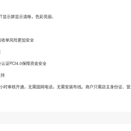
屏
TFT显示屏显示清晰，色彩亮丽、
的收单风险更加安全
性
认证PCI4.0保障资金安全
支持
24小时审核开通，无需固网电话，无需安装布线。商户只需店主身份证、营