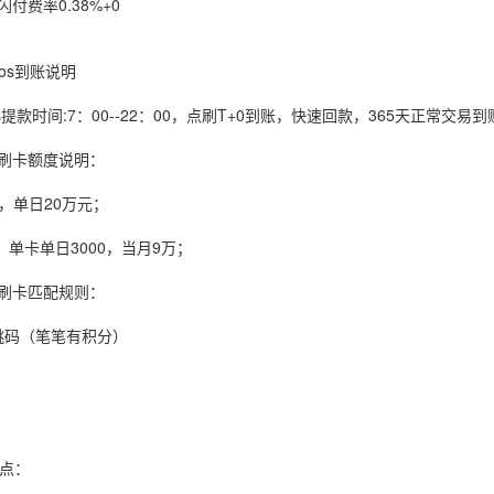
闪付费率0.38%+0
os到账说明
os提款时间:7：00--22：00，点刷T+0到账，快速回款，365天正常交易到
s刷卡额度说明：
，单日20万元；
，单卡单日3000，当月9万；
s刷卡匹配规则：
跳码（笔笔有积分）
亮点：