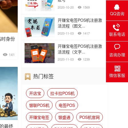
2020-10-20
1569
QQ咨询
开赚宝电签POS机注册激
活流程（图文...
2020-11-03
1417
联系电话
临时身份
开赚宝电签POS机注册激
活流程（文字...
咨询办理
141
2020-11-03
1239
微信客服
热门标签
开店宝
拉卡拉POS机
银联POS机
电签POS
开赚宝电签
银盛通
POS机官网
”的最终