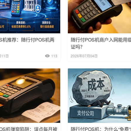
POS机推荐：随行付POS机两
随行付POS机商户入网能用
证吗？
月11日
113
2026年07月04日
OS机弹窗陷阱：误点每月被
随行付POS机：为什么“免费