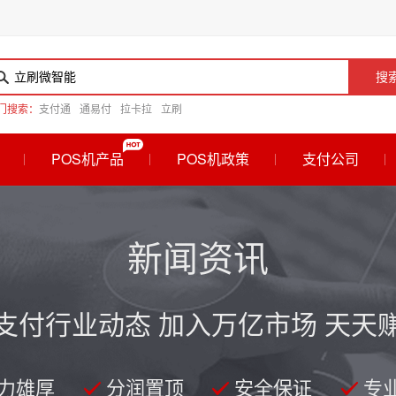
搜
门搜索：
支付通
通易付
拉卡拉
立刷
POS机产品
POS机政策
支付公司
新闻资讯
支付行业动态 加入万亿市场 天天
力雄厚
分润置顶
安全保证
专