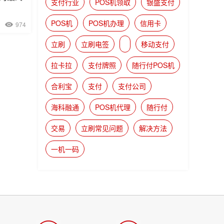
支付行业
POS机领取
银盛支付
POS机
POS机办理
信用卡
974
立刷
立刷电签
移动支付
拉卡拉
支付牌照
随行付POS机
合利宝
支付
支付公司
海科融通
POS机代理
随行付
交易
立刷常见问题
解决方法
一机一码