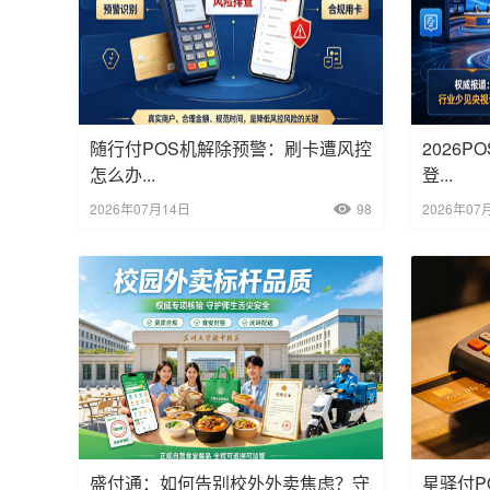
随行付POS机解除预警：刷卡遭风控
2026
怎么办...
登...
2026年07月14日
98
2026年07
盛付通：如何告别校外外卖焦虑？守
星驿付P