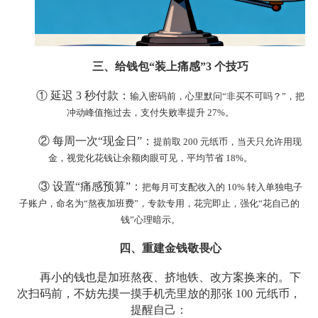
三、给钱包“装上痛感”3 个技巧
① 延迟 3 秒付款：
输入密码前，心里默问“非买不可吗？”，把
冲动峰值拖过去，支付失败率提升 27%。
② 每周一次“现金日”：
提前取 200 元纸币，当天只允许用现
金，视觉化花钱让余额肉眼可见，平均节省 18%。
③ 设置“痛感预算”：
把每月可支配收入的 10% 转入单独电子
子账户，命名为“熬夜加班费”，专款专用，花完即止，强化“花自己的
钱”心理暗示。
四、重建金钱敬畏心
再小的钱也是加班熬夜、挤地铁、改方案换来的。下
次扫码前，不妨先摸一摸手机壳里放的那张 100 元纸币，
提醒自己：