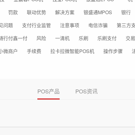
罚款
联动优势
解决方案
银盛通MPOS
银行
见问题
支付行业监管
注意事项
电信诈骗
第三方
随行付鑫一付
风险
一清机
乐刷
乐刷支付
交
小微商户
手续费
拉卡拉微智能POS机
操作步骤
POS产品
POS资讯