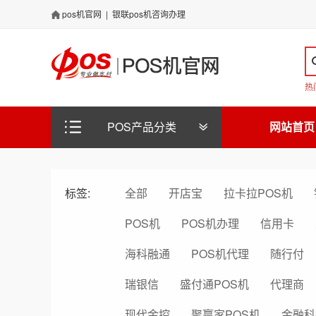
pos机官网
|
银联pos机咨询办理
热
POS产品分类
网站首页
标签:
全部
开店宝
拉卡拉POS机
POS机
POS机办理
信用卡
海科融通
POS机代理
随行付
瑞银信
盛付通POS机
代理商
现代金控
聚赢家POS机
金融科