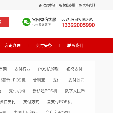
收藏本站
|
微信客服
|
联系我们
官网微信客服
pos机官网客服热线:
索
13322005990
1对1专属客服
咨询办理
支付头条
联系我们
官网
支付行业
POS机领取
银盛支付
随行付POS机
合利宝
支付
支付公司
全
支付机构
新杉通POS机
数字人民币
微信支付
支付方式
星支付POS机
一户
中国人民银行
合利宝POS机