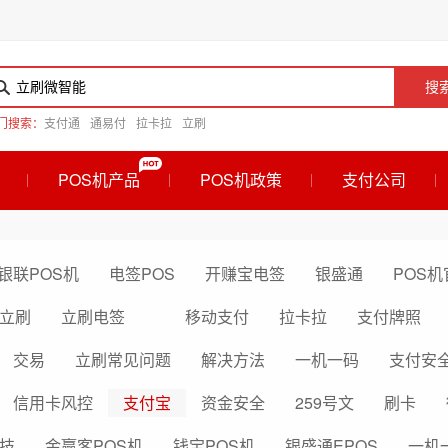
搜
门搜索：
支付通
通易付
拉卡拉
立刷
POS机产品
POS机政策
支付公司
银联POS机
电签POS
开赚宝电签
银盛通
POS机
立刷
立刷电签
移动支付
拉卡拉
支付牌照
交易
立刷常见问题
解决方法
一机一码
支付安
信用卡风控
支付宝
资金安全
259号文
刷卡
技
金赢客POS机
钱宝POS机
银盛通EPOS
一机