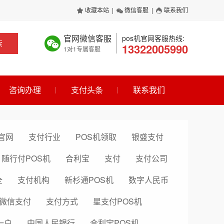
收藏本站
|
微信客服
|
联系我们
官网微信客服
pos机官网客服热线:
索
13322005990
1对1专属客服
咨询办理
支付头条
联系我们
官网
支付行业
POS机领取
银盛支付
随行付POS机
合利宝
支付
支付公司
全
支付机构
新杉通POS机
数字人民币
微信支付
支付方式
星支付POS机
一户
中国人民银行
合利宝POS机