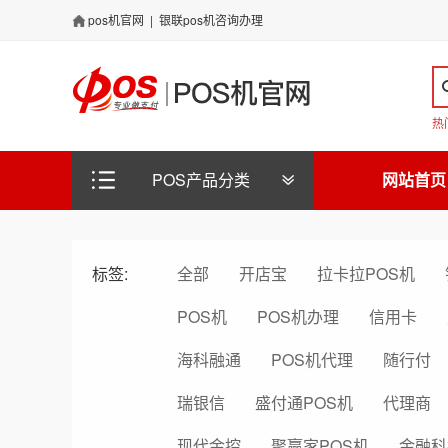
pos机官网
|
银联pos机咨询办理
热
POS产品分类
网站首页
标签:
全部
开店宝
拉卡拉POS机
POS机
POS机办理
信用卡
海科融通
POS机代理
随行付
瑞银信
盛付通POS机
代理商
现代金控
聚赢家POS机
金融科