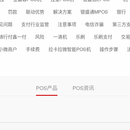
罚款
联动优势
解决方案
银盛通MPOS
银行
见问题
支付行业监管
注意事项
电信诈骗
第三方
随行付鑫一付
风险
一清机
乐刷
乐刷支付
交
小微商户
手续费
拉卡拉微智能POS机
操作步骤
POS产品
POS资讯