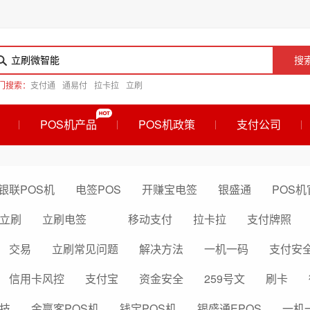
搜
门搜索：
支付通
通易付
拉卡拉
立刷
POS机产品
POS机政策
支付公司
银联POS机
电签POS
开赚宝电签
银盛通
POS机
立刷
立刷电签
移动支付
拉卡拉
支付牌照
交易
立刷常见问题
解决方法
一机一码
支付安
信用卡风控
支付宝
资金安全
259号文
刷卡
技
金赢客POS机
钱宝POS机
银盛通EPOS
一机