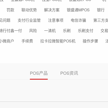
罚款
联动优势
解决方案
银盛通MPOS
银行
见问题
支付行业监管
注意事项
电信诈骗
第三方
随行付鑫一付
风险
一清机
乐刷
乐刷支付
交
小微商户
手续费
拉卡拉微智能POS机
操作步骤
POS产品
POS资讯