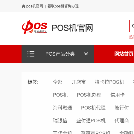
pos机官网
|
银联pos机咨询办理
热
POS产品分类
网站首页
标签:
全部
开店宝
拉卡拉POS机
POS机
POS机办理
信用卡
海科融通
POS机代理
随行付
瑞银信
盛付通POS机
代理商
现代金控
聚赢家POS机
金融科