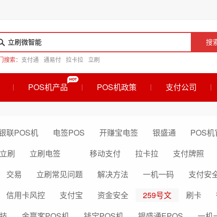
搜
门搜索：
支付通
通易付
拉卡拉
立刷
POS机产品
POS机政策
支付公司
银联POS机
电签POS
开赚宝电签
银盛通
POS机
立刷
立刷电签
移动支付
拉卡拉
支付牌照
交易
立刷常见问题
解决方法
一机一码
支付安
信用卡风控
支付宝
资金安全
259号文
刷卡
技
金赢客POS机
钱宝POS机
银盛通EPOS
一机