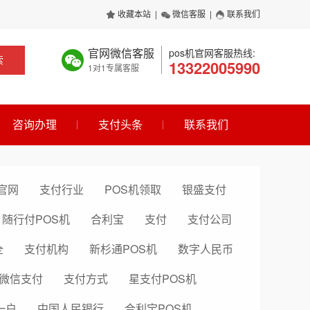
收藏本站
|
微信客服
|
联系我们
官网微信客服
pos机官网客服热线:
索
13322005990
1对1专属客服
咨询办理
支付头条
联系我们
官网
支付行业
POS机领取
银盛支付
随行付POS机
合利宝
支付
支付公司
全
支付机构
新杉通POS机
数字人民币
微信支付
支付方式
星支付POS机
一户
中国人民银行
合利宝POS机